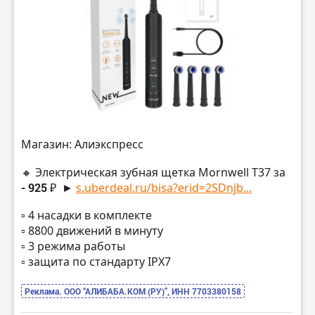
Магазин: Алиэкспресс
🔸 Электрическая зубная щетка Mornwell T37 за
- 925 ₽
►
s.uberdeal.ru/bisa?erid=2SDnjb...
▫️ 4 насадки в комплекте
▫️ 8800 движений в минуту
▫️ 3 режима работы
▫️ защита по стандарту IPX7
Реклама. ООО “АЛИБАБА.КОМ (РУ)”, ИНН 7703380158