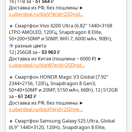
16|1TB за
- 51 564 ₽
Доставка из РФ, без пошлины ►
s.uberdeal.ru/bipV?erid=2SDnjd...
🔸 Смартфон Vivo X200 Ultra (6.82″ 1440×3168
LTPO AMOLED, 120Гц, Snapdragon 8 Elite,
50+200+50MP и 50MP, WiFi 7, 6000 мАч, 90Вт),
разные цвета
12|256GB за
- 53 963 ₽
Доставка из Китая (пошлина ~ 6000 ₽) ►
s.uberdeal.ru/bipW?erid=2SDnjd...
🔸 Смартфон HONOR Magic V3 Global (7.92″
2344×2156, 120Гц, Snapdragon 8 Gen3,
50+40+50MP и 20MP, 5150 мАч, 66Вт), 12|512GB
за
- 61 242 ₽
Доставка из РФ, без пошлины ►
s.uberdeal.ru/bipX?erid=2SDnje...
🔸 Смартфон Samsung Galaxy S25 Ultra, Global
(6.9″ 1440×3120, 120Hz, Snapdragon 8 Elite,