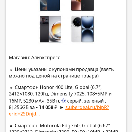
Магазин: Алиэкспресс
🔹 Цены указаны с купонами продавца (взять
можно под ценой на странице товара)
🔸 Смартфон Honor 400 Lite, Global (6.7″,
2412×1080, 120Гц, Dimensity 7025, 108+5MP и
16MP, 5230 мАч, 35Вт),
серый, зеленый
,
8|256GB за
- 14 058 ₽
►
s.uberdeal.ru/bipR?
erid=2SDnjd...
🔸 Смартфон Motorola Edge 60, Global (6.67″
1220×2712, Dimensity 7300, 50+50+10MP и 32MP,