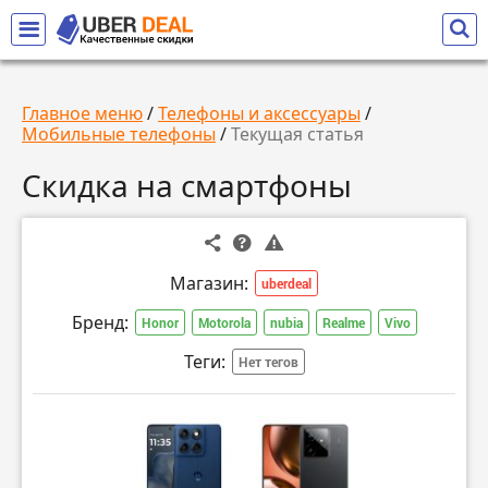
Главное меню
/
Телефоны и аксессуары
/
Мобильные телефоны
/
Текущая статья
Скидка на смартфоны
Магазин:
uberdeal
Бренд:
Honor
Motorola
nubia
Realme
Vivo
Теги:
Нет тегов