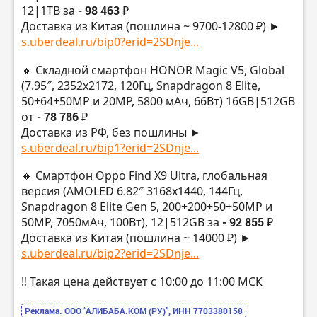
12|1TB за
- 98 463 ₽
Доставка из Китая (пошлина ~ 9700-12800 ₽) ►
s.uberdeal.ru/bip0?erid=2SDnje...
🔸 Складной смартфон HONOR Magic V5, Global
(7.95″, 2352х2172, 120Гц, Snapdragon 8 Elite,
50+64+50MP и 20MP, 5800 мАч, 66Вт) 16GB|512GB
от
- 78 786 ₽
Доставка из РФ, без пошлины ►
s.uberdeal.ru/bip1?erid=2SDnje...
🔸 Смартфон Oppo Find X9 Ultra, глобальная
версия (AMOLED 6.82″ 3168х1440, 144Гц,
Snapdragon 8 Elite Gen 5, 200+200+50+50MP и
50MP, 7050мАч, 100Вт), 12|512GB за
- 92 855 ₽
Доставка из Китая (пошлина ~ 14000 ₽) ►
s.uberdeal.ru/bip2?erid=2SDnje...
‼️ Такая цена действует с 10:00 до 11:00 МСК
Реклама. ООО “АЛИБАБА.КОМ (РУ)”, ИНН 7703380158