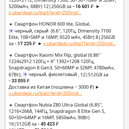
5200мАч, 68Вт) 12|256GB за
- 16 601 ₽
►
s.uberdeal.ru/bipS?erid=2SDnjd...
🔸 Смартфон HONOR 600 lite, Global,
черный, серый
(6.6″, 120Гц, Dimensity 7100
Elite, 108+5MP и 16MP, 6520 мАч, 45Вт) 8|256GB
за
- 17 225 ₽
►
s.uberdeal.ru/bipT?erid=2SDnjd...
🔸 Смартфон Xiaomi Mix Flip, global (6.86″
1224х2912 120Гц + 4″ 1392×1208 120Гц,
Snapdragon 8 Gen3, 50+60MP и 32MP, 4780мАч,
67Вт),
черный, фиолетовый
, 12|512GB за
- 33 055 ₽
Доставка из Китая (пошлина ~ 3000 ₽) ►
s.uberdeal.ru/bipU?erid=2SDnjd...
🔸 Смартфон Nubia Z80 Ultra Global (6.85″,
1216×2668, 144Гц, Snapdragon 8 Elite Gen 5,
50+50+64MP и 16MP, 5850мАч, 90Вт)
16|512GB за
- 45 423 ₽