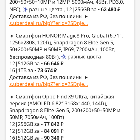
200+50+50+10MP и 12MP, 5000мАч, 45Вт, PD3.0,
NFC),
разные цвета
, 12|256GB за
- 63 480 ₽
Доставка из РФ, без пошлины ►
s.uberdeal.ru/bipY?erid=2SDnje...
🔸 Смартфон HONOR Magic8 Pro, Global (6.71″,
1256×2808, 120Гц, Snapdragon 8 Elite Gen 5,
50+200+50MP и 50MP, IP69, 7200мАч, 100Вт,
беспроводная 80Вт),
разные цвета
12|512GB за
- 66 646 ₽
16|1TB за
- 73 674 ₽
Доставка из РФ, без пошлины ►
s.uberdeal.ru/bipZ?erid=2SDnje...
🔸 Смартфон Oppo Find X9 Ultra, китайская
версия (AMOLED 6.82″ 3168х1440, 144Гц,
Snapdragon 8 Elite Gen 5, 200+200+50+50MP и
50MP, 7050мАч, 100Вт)
12|256GB за
- 77 842 ₽
12|512GB за
- 84 091 ₽
16|512GB за
- 90 340 ₽