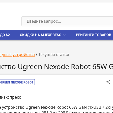
ДО $2
СКИДКИ НА ALIEXPRESS
РЕЙТИНГИ ТОВАРОВ
ядные устройства
/
Текущая статья
йство Ugreen Nexode Robot 65W 
UGREEN NEXODE ROBOT
лиэкспресс
е устройство Ugreen Nexode Robot 65W GaN (1хUSB + 2xT
с купоном продавца 291 ₽ от 293 ₽ (взять можно под цен