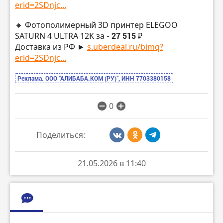
erid=2SDnjc...
🔸 Фотополимерный 3D принтер ELEGOO
SATURN 4 ULTRA 12K за
- 27 515 ₽
Доставка из РФ ►
s.uberdeal.ru/bimq?
erid=2SDnjc...
Реклама. ООО “АЛИБАБА.КОМ (РУ)”, ИНН 7703380158
0
Поделиться:
21.05.2026 в 11:40