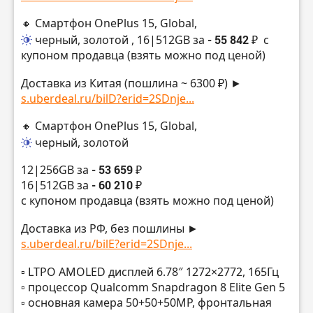
🔸 Смартфон OnePlus 15, Global,
черный, золотой
, 16|512GB за
- 55 842 ₽
с
купоном продавца (взять можно под ценой)
Доставка из Китая (пошлина ~ 6300 ₽) ►
s.uberdeal.ru/bilD?erid=2SDnje...
🔸 Смартфон OnePlus 15, Global,
черный, золотой
12|256GB за
- 53 659 ₽
16|512GB за
- 60 210 ₽
с купоном продавца (взять можно под ценой)
Доставка из РФ, без пошлины ►
s.uberdeal.ru/bilE?erid=2SDnje...
▫️ LTPO AMOLED дисплей 6.78″ 1272×2772, 165Гц
▫️ процессор Qualcomm Snapdragon 8 Elite Gen 5
▫️ основная камера 50+50+50MP, фронтальная