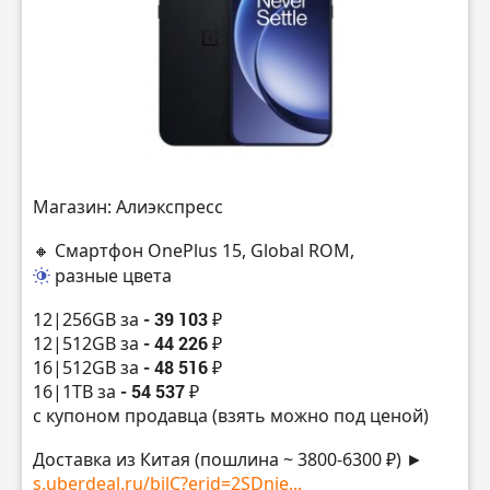
Магазин: Алиэкспресс
🔸 Смартфон OnePlus 15, Global ROM,
разные цвета
12|256GB за
- 39 103 ₽
12|512GB за
- 44 226 ₽
16|512GB за
- 48 516 ₽
16|1TB за
- 54 537 ₽
с купоном продавца (взять можно под ценой)
Доставка из Китая (пошлина ~ 3800-6300 ₽) ►
s.uberdeal.ru/bilC?erid=2SDnje...