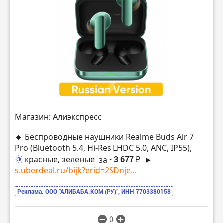
Магазин: Алиэкспресс
🔸 Беспроводные наушники Realme Buds Air 7
Pro (Bluetooth 5.4, Hi-Res LHDC 5.0, ANC, IP55),
красные, зеленые
за
- 3 677 ₽
►
s.uberdeal.ru/bijk?erid=2SDnje...
Реклама. ООО “АЛИБАБА.КОМ (РУ)”, ИНН 7703380158
0