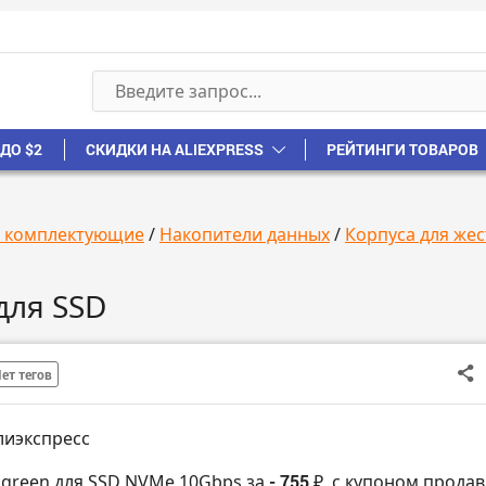
ДО $2
СКИДКИ НА ALIEXPRESS
РЕЙТИНГИ ТОВАРОВ
, комплектующие
/
Накопители данных
/
Корпуса для жес
для SSD
ет тегов
лиэкспресс
Ugreen для SSD NVMe 10Gbps за
- 755 ₽
с купоном продав