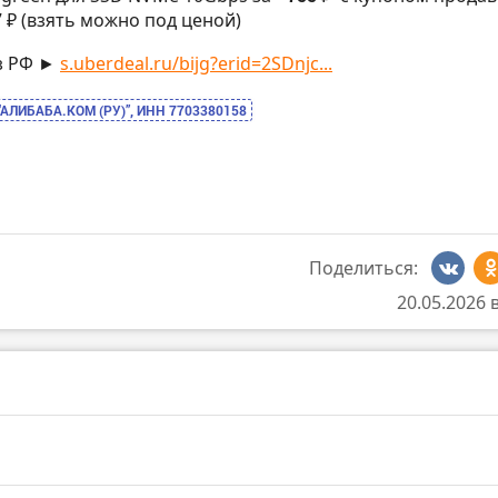
7 ₽ (взять можно под ценой)
з РФ ►
s.uberdeal.ru/bijg?erid=2SDnjc...
“АЛИБАБА.КОМ (РУ)”, ИНН 7703380158
Поделиться:
20.05.2026 