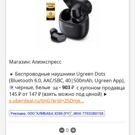
Магазин: Алиэкспресс
🔸 Беспроводные наушники Ugreen Dots
(Bluetooth 6.0, AAC/SBC, 40|500mAh, Ugreen App),
черные, белые
за
- 903 ₽
с купоном продавца
145 ₽ от 147 ₽ (взять можно под ценой) ►
s.uberdeal.ru/biiG?erid=2SDnje...
Реклама. ООО “АЛИБАБА.КОМ (РУ)”, ИНН 7703380158
0