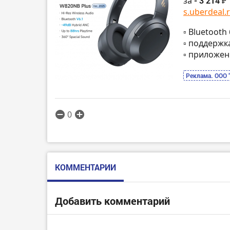
за
- 3 214 ₽
s.uberdeal.r
▫️ Bluetoot
▫️ поддержк
▫️ приложе
Реклама. ООО 
0
КОММЕНТАРИИ
Добавить комментарий