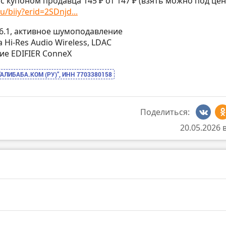
с купоном продавца 145 ₽ от 147 ₽ (взять можно под це
u/biiy?erid=2SDnjd...
h 6.1, активное шумоподавление
а Hi-Res Audio Wireless, LDAC
ние EDIFIER ConneX
“АЛИБАБА.КОМ (РУ)”, ИНН 7703380158
Поделиться:
20.05.2026 