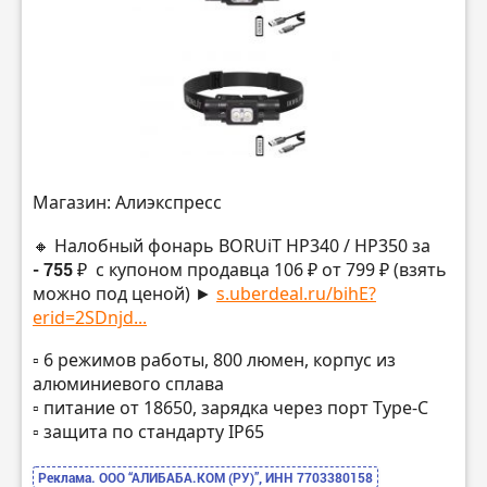
Магазин: Алиэкспресс
🔸 Налобный фонарь BORUiT HP340 / HP350 за
- 755 ₽
с купоном продавца 106 ₽ от 799 ₽ (взять
можно под ценой) ►
s.uberdeal.ru/bihE?
erid=2SDnjd...
▫️ 6 режимов работы, 800 люмен, корпус из
алюминиевого сплава
▫️ питание от 18650, зарядка через порт Type-C
▫️ защита по стандарту IP65
Реклама. ООО “АЛИБАБА.КОМ (РУ)”, ИНН 7703380158