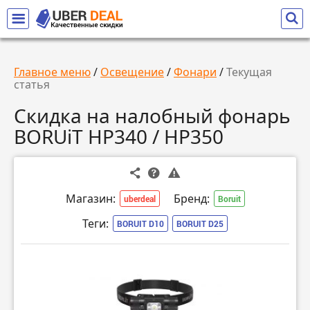
Главное меню
/
Освещение
/
Фонари
/
Текущая
статья
Скидка на налобный фонарь
BORUiT HP340 / HP350
Магазин:
Бренд:
uberdeal
Boruit
Теги:
BORUIT D10
BORUIT D25