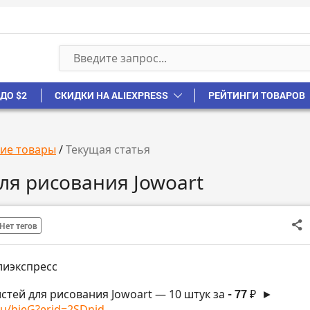
ДО $2
СКИДКИ НА ALIEXPRESS
РЕЙТИНГИ ТОВАРОВ
ие товары
/
Текущая статья
ля рисования Jowoart
Нет тегов
лиэкспресс
истей для рисования Jowoart — 10 штук за
- 77 ₽
►
ru/bieG?erid=2SDnjd...