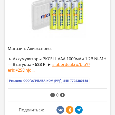
Магазин: Алиэкспресс
🔸 Аккумуляторы PKCELL AАA 1000мАч 1.2В Ni-MH
— 8 штук за
- 523 ₽
►
s.uberdeal.ru/bibY?
erid=2SDnjd...
Реклама. ООО “АЛИБАБА.КОМ (РУ)”, ИНН 7703380158
0
Поделиться: