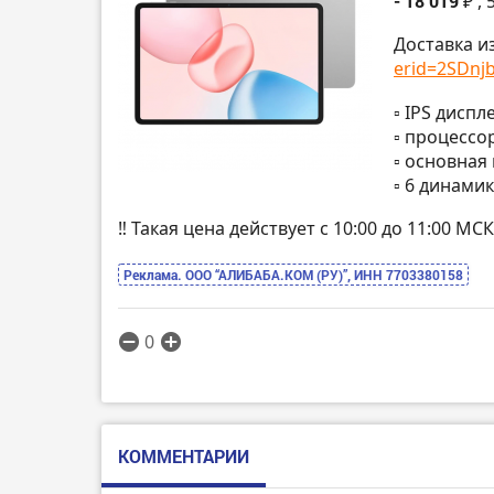
- 18 019 ₽
,
Доставка и
erid=2SDnjb.
▫️ IPS диспл
▫️ процессо
▫️ основна
▫️ 6 динами
‼️ Такая цена действует с 10:00 до 11:00 
Реклама. ООО “АЛИБАБА.КОМ (РУ)”, ИНН 7703380158
0
КОММЕНТАРИИ