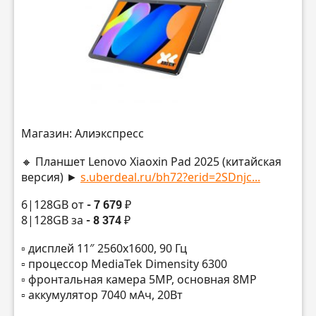
Магазин: Алиэкспресс
🔸 Планшет Lenovo Xiaoxin Pad 2025 (китайская
версия) ►
s.uberdeal.ru/bh72?erid=2SDnjc...
6|128GB от
- 7 679 ₽
8|128GB за
- 8 374 ₽
▫️ дисплей 11″ 2560х1600, 90 Гц
▫️ процессор MediaTek Dimensity 6300
▫️ фронтальная камера 5MP, основная 8MP
▫️ аккумулятор 7040 мАч, 20Вт