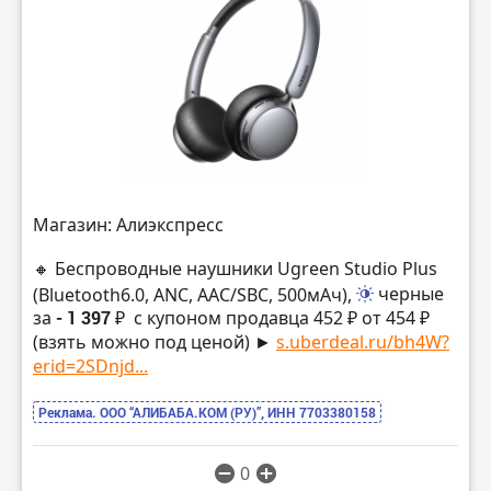
Магазин: Алиэкспресс
🔸 Беспроводные наушники Ugreen Studio Plus
(Bluetooth6.0, ANC, AAC/SBC, 500мАч),
черные
за
- 1 397 ₽
с купоном продавца 452 ₽ от 454 ₽
(взять можно под ценой) ►
s.uberdeal.ru/bh4W?
erid=2SDnjd...
Реклама. ООО “АЛИБАБА.КОМ (РУ)”, ИНН 7703380158
0