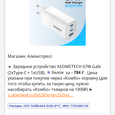
Магазин: Алиэкспресс
🔸 Зарядное устройство ASOMETECH 67W GaN
(2xType-C + 1xUSB),
белое
за
- 784 ₽
. Цена
указана при покупке через «Комбо» корзину (для
того чтобы купить за такую цену, нужно
насобирать «Комбо» товаров на 1000₽) ►
s.uberdeal.ru/bh28?erid=2SDnjc...
Реклама. ООО “АЛИБАБА.КОМ (РУ)”, ИНН 7703380158