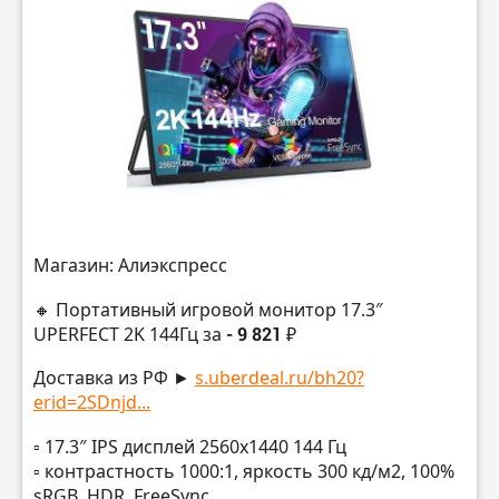
Магазин: Алиэкспресс
🔸 Портативный игровой монитор 17.3″
UPERFECT 2K 144Гц за
- 9 821 ₽
Доставка из РФ ►
s.uberdeal.ru/bh20?
erid=2SDnjd...
▫️ 17.3″ IPS дисплей 2560х1440 144 Гц
▫️ контрастность 1000:1, яркость 300 кд/м2, 100%
sRGB, HDR, FreeSync