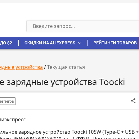
ДО $2
СКИДКИ НА ALIEXPRESS
РЕЙТИНГИ ТОВАРОВ
ядные устройства
/
Текущая статья
 зарядные устройства Toocki
ет тегов
лиэкспресс
ильное зарядное устройство Toocki 105W (Type-C + USB +
абеля, 45W/30W/30W/30W) за
- 1 039 ₽
. Цена указана при