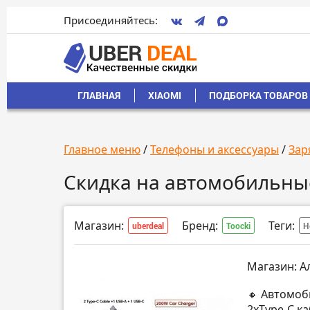
Присоединяйтесь:
ГЛАВНАЯ
XIAOMI
ПОДБОРКА ТОВАРОВ 
Главное меню
/
Телефоны и аксессуары
/
Зар
Скидка на автомобильные
Магазин:
Бренд:
Теги:
uberdeal
Toocki
Н
Магазин: А
🔸 Автомоб
2xType-C к