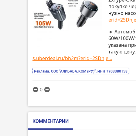
покупке че
нужно насо
erid=2SDnje.
🔸 Автомоб
60W/100W/
указана пр
такую цену
s.uberdeal.ru/bh2m?erid=2SDnje...
Реклама. ООО “АЛИБАБА.КОМ (РУ)”, ИНН 7703380158
0
КОММЕНТАРИИ