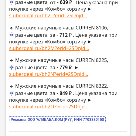
разные цвета
от
- 639 ₽
. Цена указана при
покупке через «Комбо» корзину ►
s.uberdeal.ru/bh2L?erid=2SDnjd...
🔸 Мужские наручные часы CURREN 8106,
разные цвета
за
- 712 ₽
. Цена указана при
покупке через «Комбо» корзину ►
s.uberdeal.ru/bh2M?erid=2SDnjd...
🔸 Мужские наручные часы CURREN 8225,
разные цвета
за
- 779 ₽
►
s.uberdeal.ru/bh2N?erid=2SDnjd...
🔸 Мужские наручные часы CURREN 8322,
разные цвета
за
- 849 ₽
. Цена указана при
покупке через «Комбо» корзину ►
s.uberdeal.ru/bh2O?erid=2SDnjd...
Реклама. ООО “АЛИБАБА.КОМ (РУ)”, ИНН 7703380158