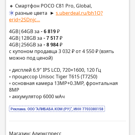
🔸 Смартфон POCO C81 Pro, Global,
разные цвета
►
s.uberdeal.ru/bh1Q?
erid=2SDnjc...
4GB|64GB за
- 6 819 ₽
4GB|128GB за
- 7 517 ₽
4GB|256GB за
- 8 984 ₽
с купоном продавца 3 032 ₽ от 4 550 ₽ (взять
можно под ценой)
▫️ дисплей 6.9″ IPS LCD, 720×1600, 120 Гц
▫️ процессор Unisoc Tiger T615 (T7250)
▫️ основная камера 13МР+0.3MP, фронтальная
8МР
▫️ аккумулятор 6000 мАч
Реклама. ООО “АЛИБАБА.КОМ (РУ)”, ИНН 7703380158
Магазин: Алиэкспресс