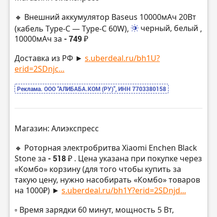
🔸 Внешний аккумулятор Baseus 10000мАч 20Вт
(кабель Type-C — Type-C 60W),
черный, белый
,
10000мАч за
- 749 ₽
Доставка из РФ ►
s.uberdeal.ru/bh1U?
erid=2SDnjc...
Реклама. ООО “АЛИБАБА.КОМ (РУ)”, ИНН 7703380158
Магазин: Алиэкспресс
🔸 Роторная электробритва Xiaomi Enchen Black
Stone за
- 518 ₽
. Цена указана при покупке через
«Комбо» корзину (для того чтобы купить за
такую цену, нужно насобирать «Комбо» товаров
на 1000₽) ►
s.uberdeal.ru/bh1Y?erid=2SDnjd...
▫️ Время зарядки 60 минут, мощность 5 Вт,