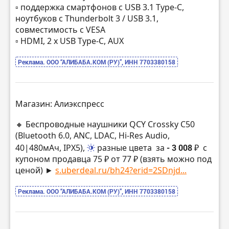
▫️ поддержка смартфонов с USB 3.1 Type-C,
ноутбуков с Thunderbolt 3 / USB 3.1,
совместимость с VESA
▫️ HDMI, 2 x USB Type-C, AUX
Реклама. ООО “АЛИБАБА.КОМ (РУ)”, ИНН 7703380158
Магазин: Алиэкспресс
🔸 Беспроводные наушники QCY Crossky C50
(Bluetooth 6.0, ANC, LDAC, Hi-Res Audio,
40|480мАч, IPX5),
разные цвета
за
- 3 008 ₽
с
купоном продавца 75 ₽ от 77 ₽ (взять можно под
ценой) ►
s.uberdeal.ru/bh24?erid=2SDnjd...
Реклама. ООО “АЛИБАБА.КОМ (РУ)”, ИНН 7703380158