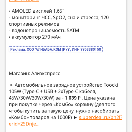
▫️ AMOLED дисплей 1.65″
▫️ мониторинг ЧСС, SpO2, сна и стресса, 120
спортивных режимов
▫️ водонепроницаемость 5АТМ
▫️ аккумулятор 270 мАч
Реклама. ООО “АЛИБАБА.КОМ (РУ)”, ИНН 7703380158
Магазин: Алиэкспресс
🔸 Автомобильное зарядное устройство Toocki
105W (Type-C + USB + 2xType-C кабеля,
45W/30W/30W/30W) за
- 1 039 ₽
. Цена указана
при покупке через «Комбо» корзину (для того
чтобы купить за такую цену, нужно насобирать
«Комбо» товаров на 1000₽) ►
s.uberdeal.ru/bh2l?
erid=2SDnje...