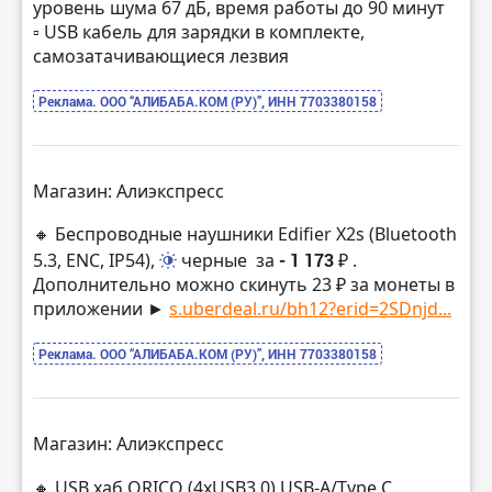
уровень шума 67 дБ, время работы до 90 минут
▫️ USB кабель для зарядки в комплекте,
самозатачивающиеся лезвия
Реклама. ООО “АЛИБАБА.КОМ (РУ)”, ИНН 7703380158
Магазин: Алиэкспресс
🔸 Беспроводные наушники Edifier X2s (Bluetooth
5.3, ENC, IP54),
черные
за
- 1 173 ₽
.
Дополнительно можно скинуть 23 ₽ за монеты в
приложении ►
s.uberdeal.ru/bh12?erid=2SDnjd...
Реклама. ООО “АЛИБАБА.КОМ (РУ)”, ИНН 7703380158
Магазин: Алиэкспресс
🔸 USB хаб ORICO (4xUSB3.0) USB-A/Type C,