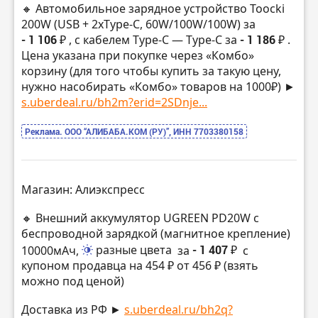
🔸 Автомобильное зарядное устройство Toocki
200W (USB + 2xType-C, 60W/100W/100W) за
- 1 106 ₽
, с кабелем Type-C — Type-C за
- 1 186 ₽
.
Цена указана при покупке через «Комбо»
корзину (для того чтобы купить за такую цену,
нужно насобирать «Комбо» товаров на 1000₽) ►
s.uberdeal.ru/bh2m?erid=2SDnje...
Реклама. ООО “АЛИБАБА.КОМ (РУ)”, ИНН 7703380158
Магазин: Алиэкспресс
🔸 Внешний аккумулятор UGREEN PD20W с
беспроводной зарядкой (магнитное крепление)
10000мАч,
разные цвета
за
- 1 407 ₽
с
купоном продавца на 454 ₽ от 456 ₽ (взять
можно под ценой)
Доставка из РФ ►
s.uberdeal.ru/bh2q?