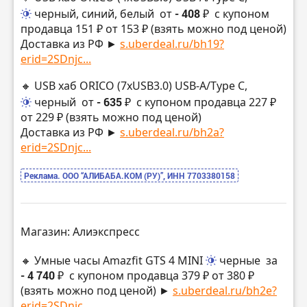
черный, синий, белый
от
- 408 ₽
с купоном
продавца 151 ₽ от 153 ₽ (взять можно под ценой)
Доставка из РФ ►
s.uberdeal.ru/bh19?
erid=2SDnjc...
🔸 USB хаб ORICO (7xUSB3.0) USB-A/Type C,
черный
от
- 635 ₽
с купоном продавца 227 ₽
от 229 ₽ (взять можно под ценой)
Доставка из РФ ►
s.uberdeal.ru/bh2a?
erid=2SDnjc...
Реклама. ООО “АЛИБАБА.КОМ (РУ)”, ИНН 7703380158
Магазин: Алиэкспресс
🔸 Умные часы Amazfit GTS 4 MINI
черные
за
- 4 740 ₽
с купоном продавца 379 ₽ от 380 ₽
(взять можно под ценой) ►
s.uberdeal.ru/bh2e?
erid=2SDnjc...