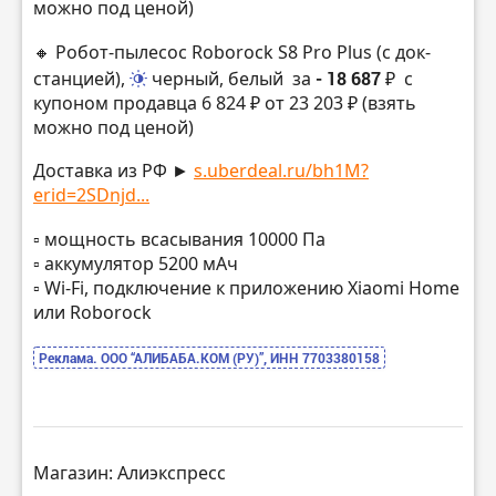
можно под ценой)
🔸 Робот-пылесос Roborock S8 Pro Plus (с док-
станцией),
черный, белый
за
- 18 687 ₽
с
купоном продавца 6 824 ₽ от 23 203 ₽ (взять
можно под ценой)
Доставка из РФ ►
s.uberdeal.ru/bh1M?
erid=2SDnjd...
▫️ мощность всасывания 10000 Па
▫️ аккумулятор 5200 мАч
▫️ Wi-Fi, подключение к приложению Xiaomi Home
или Roborock
Реклама. ООО “АЛИБАБА.КОМ (РУ)”, ИНН 7703380158
Магазин: Алиэкспресс