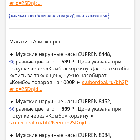
erid=2SDnjc...
Реклама. ООО “АЛИБАБА.КОМ (РУ)”, ИНН 7703380158
Магазин: Алиэкспресс
🔸 Мужские наручные часы CURREN 8448,
разные цвета
от
- 539 ₽
. Цена указана при
покупке через «Комбо» корзину. Для того чтобы
купить за такую цену, нужно насобирать
«Комбо» товаров на 1000₽ ►
s.uberdeal.ru/bh2J?
erid=2SDnjd...
🔸 Мужские наручные часы CURREN 8452,
разные цвета
от
- 599 ₽
. Цена указана при
покупке через «Комбо» корзину ►
s.uberdeal.ru/bh2K?erid=2SDnjd...
🔸 Мужские наручные часы CURREN 8084,