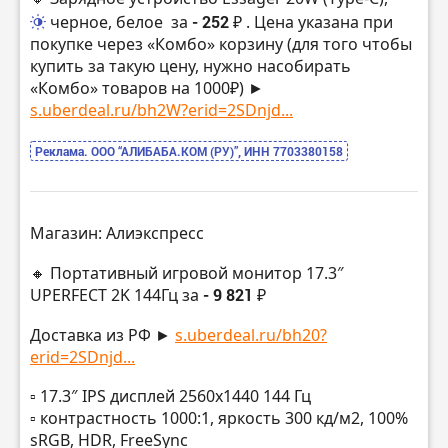
черное, белое
за
- 252 ₽
. Цена указана при
покупке через «Комбо» корзину (для того чтобы
купить за такую цену, нужно насобирать
«Комбо» товаров на 1000₽) ►
s.uberdeal.ru/bh2W?erid=2SDnjd...
Реклама. ООО “АЛИБАБА.КОМ (РУ)”, ИНН 7703380158
Магазин: Алиэкспресс
🔸 Портативный игровой монитор 17.3″
UPERFECT 2K 144Гц за
- 9 821 ₽
Доставка из РФ ►
s.uberdeal.ru/bh20?
erid=2SDnjd...
▫️ 17.3″ IPS дисплей 2560х1440 144 Гц
▫️ контрастность 1000:1, яркость 300 кд/м2, 100%
sRGB, HDR, FreeSync