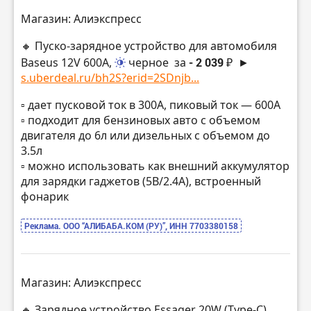
Магазин: Алиэкспресс
🔸 Пуско-зарядное устройство для автомобиля
Baseus 12V 600A,
черное
за
- 2 039 ₽
►
s.uberdeal.ru/bh2S?erid=2SDnjb...
▫️ дает пусковой ток в 300A, пиковый ток — 600А
▫️ подходит для бензиновых авто с объемом
двигателя до 6л или дизельных с объемом до
3.5л
▫️ можно использовать как внешний аккумулятор
для зарядки гаджетов (5В/2.4А), встроенный
фонарик
Реклама. ООО “АЛИБАБА.КОМ (РУ)”, ИНН 7703380158
Магазин: Алиэкспресс
🔸 Зарядное устройство Essager 20W (Type-C),