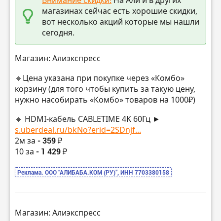
магазинах сейчас есть хорошие скидки,
вот несколько акций которые мы нашли
сегодня.
Магазин: Алиэкспресс
🔹Цена указана при покупке через «Комбо»
корзину (для того чтобы купить за такую цену,
нужно насобирать «Комбо» товаров на 1000₽)
🔸 HDMI-кабель CABLETIME 4K 60Гц ►
s.uberdeal.ru/bkNo?erid=2SDnjf...
2м за
- 359 ₽
10 за
- 1 429 ₽
Реклама. ООО “АЛИБАБА.КОМ (РУ)”, ИНН 7703380158
Магазин: Алиэкспресс