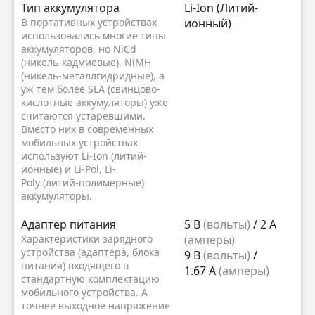
Тип аккумулятора
Li-Ion (Литий-
В портативных устройствах
ионный)
использовались многие типы
аккумуляторов, но NiCd
(никель-кадмиевые), NiMH
(никель-металлгидридные), а
уж тем более SLA (свинцово-
кислотные аккумуляторы) уже
считаются устаревшими.
Вместо них в современных
мобильных устройствах
используют Li-Ion (литий-
ионные) и Li-Pol, Li-
Poly (литий-полимерные)
аккумуляторы.
Адаптер питания
5 В
(вольты)
/ 2 А
Характеристики зарядного
(амперы)
устройства (адаптера, блока
9 В
(вольты)
/
питания) входящего в
1.67 А
(амперы)
стандартную комплектацию
мобильного устройства. А
точнее выходное напряжение