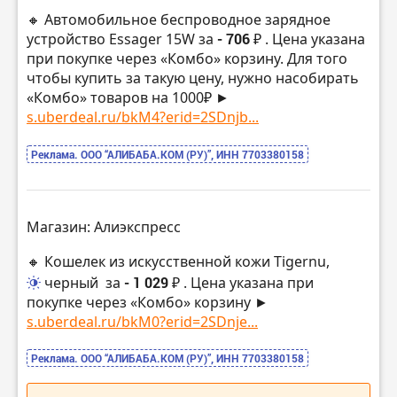
🔸 Автомобильное беспроводное зарядное
устройство Essager 15W за
- 706 ₽
. Цена указана
при покупке через «Комбо» корзину. Для того
чтобы купить за такую цену, нужно насобирать
«Комбо» товаров на 1000₽ ►
s.uberdeal.ru/bkM4?erid=2SDnjb...
Реклама. ООО “АЛИБАБА.КОМ (РУ)”, ИНН 7703380158
Магазин: Алиэкспресс
🔸 Кошелек из искусственной кожи Tigernu,
черный
за
- 1 029 ₽
. Цена указана при
покупке через «Комбо» корзину ►
s.uberdeal.ru/bkM0?erid=2SDnje...
Реклама. ООО “АЛИБАБА.КОМ (РУ)”, ИНН 7703380158