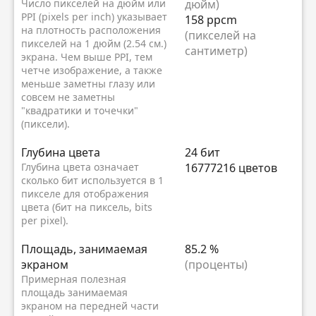
Число пикселей на дюйм или
дюйм)
PPI (pixels per inch) указывает
158 ppcm
на плотность расположения
(пикселей на
пикселей на 1 дюйм (2.54 см.)
сантиметр)
экрана. Чем выше PPI, тем
четче изображение, а также
меньше заметны глазу или
совсем не заметны
"квадратики и точечки"
(пиксели).
Глубина цвета
24 бит
Глубина цвета означает
16777216 цветов
сколько бит используется в 1
пикселе для отображения
цвета (бит на пиксель, bits
per pixel).
Площадь, занимаемая
85.2 %
экраном
(проценты)
Примерная полезная
площадь занимаемая
экраном на передней части