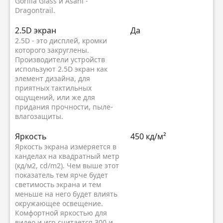
Gorilla Glass и Asahi -
Dragontrail.
2.5D экран
Да
2.5D - это дисплей, кромки
которого закруглены.
Производители устройств
используют 2.5D экран как
элемент дизайна, для
приятных тактильных
ощущений, или же для
придания прочности, пыле-
влагозащиты.
Яркость
450 кд/м²
Яркость экрана измеряется в
канделах на квадратный метр
(кд/м2, cd/m2). Чем выше этот
показатель тем ярче будет
светимость экрана и тем
меньше на него будет влиять
окружающее освещение.
Комфортной яркостью для
видео и игр считается 300 и