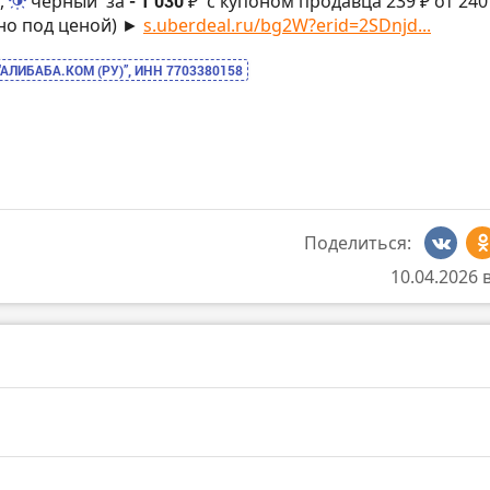
,
черный
за
- 1 030 ₽
с купоном продавца 239 ₽ от 240
но под ценой) ►
s.uberdeal.ru/bg2W?erid=2SDnjd...
“АЛИБАБА.КОМ (РУ)”, ИНН 7703380158
Поделиться:
10.04.2026 