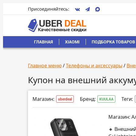
Присоединяйтесь:
ГЛАВНАЯ
XIAOMI
ПОДБОРКА ТОВАРОВ 
Главное меню
/
Телефоны и аксессуары
/
Вне
Купон на внешний аккуму
Магазин:
Бренд:
Теги:
uberdeal
KUULAA
Магазин: А
🔸 Внешний