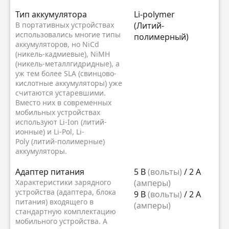
Тип аккумулятора
Li-polymer
В портативных устройствах
(Литий-
использовались многие типы
полимерный)
аккумуляторов, но NiCd
(никель-кадмиевые), NiMH
(никель-металлгидридные), а
уж тем более SLA (свинцово-
кислотные аккумуляторы) уже
считаются устаревшими.
Вместо них в современных
мобильных устройствах
используют Li-Ion (литий-
ионные) и Li-Pol, Li-
Poly (литий-полимерные)
аккумуляторы.
Адаптер питания
5 В
(вольты)
/ 2 А
Характеристики зарядного
(амперы)
устройства (адаптера, блока
9 В
(вольты)
/ 2 А
питания) входящего в
(амперы)
стандартную комплектацию
мобильного устройства. А