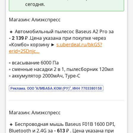
сегодня.
Магазин: Алиэкспресс
🔸 Автомобильный пылесос Baseus A2 Pro за
- 2 139 ₽
.Цена указана при покупке через
«Комбо» корзину ►
s.uberdeal.ru/bkGS?
erid=2SDnjc...
▫️ всасывание 6000 Па
▫️ сменные насадки 2 в 1, пылесборник 120мл
▫️ аккумулятор 2000мАч, Type-C
Реклама. ООО “АЛИБАБА.КОМ (РУ)”, ИНН 7703380158
Магазин: Алиэкспресс
🔸 Беспроводная мышь Baseus F01B 1600 DPI,
Bluetooth и 2.4G за
- 613 ₽
. Цена указана при