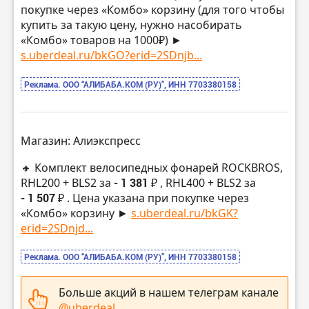
покупке через «Комбо» корзину (для того чтобы
купить за такую цену, нужно насобирать
«Комбо» товаров на 1000₽) ►
s.uberdeal.ru/bkGO?erid=2SDnjb...
Реклама. ООО “АЛИБАБА.КОМ (РУ)”, ИНН 7703380158
Магазин: Алиэкспресс
🔸 Комплект велосипедных фонарей ROCKBROS,
RHL200 + BLS2 за
- 1 381 ₽
, RHL400 + BLS2 за
- 1 507 ₽
. Цена указана при покупке через
«Комбо» корзину ►
s.uberdeal.ru/bkGK?
erid=2SDnjd...
Реклама. ООО “АЛИБАБА.КОМ (РУ)”, ИНН 7703380158
Больше акций в нашем телеграм канале
@uberdeal