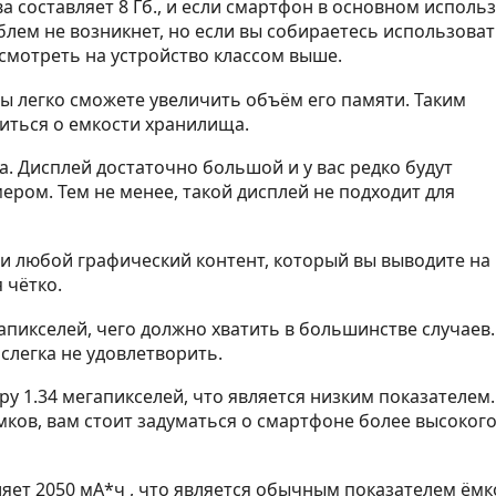
 составляет 8 Гб., и если смартфон в основном использ
блем не возникнет, но если вы собираетесь использоват
осмотреть на устройство классом выше.
вы легко сможете увеличить объём его памяти. Таким
оиться о емкости хранилища.
а. Дисплей достаточно большой и у вас редко будут
мером. Тем не менее, такой дисплей не подходит для
 любой графический контент, который вы выводите на 
 чётко.
апикселей, чего должно хватить в большинстве случаев.
слегка не удовлетворить.
у 1.34 мегапикселей, что является низким показателем.
имков, вам стоит задуматься о смартфоне более высоког
ляет 2050 мА*ч , что является обычным показателем ёмк