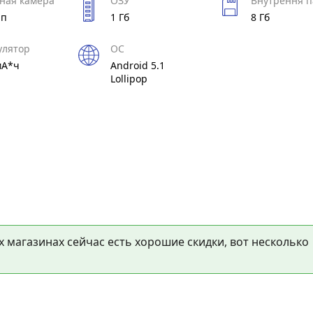
ная камера
ОЗУ
Внутрення п
Мп
1 Гб
8 Гб
улятор
ОС
мА*ч
Android 5.1
Lollipop
х магазинах сейчас есть хорошие скидки, вот несколько