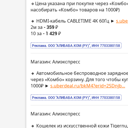
🔹Цена указана при покупке через «Комбо»
насобирать «Комбо» товаров на 1000₽)
🔸 HDMI-кабель CABLETIME 4K 60Гц ►
s.ube
2м за
- 359 ₽
10 за
- 1 429 ₽
Реклама. ООО “АЛИБАБА.КОМ (РУ)”, ИНН 7703380158
Магазин: Алиэкспресс
🔸 Автомобильное беспроводное зарядное
через «Комбо» корзину. Для того чтобы ку
1000₽ ►
s.uberdeal.ru/bkM4?erid=2SDnjb...
Реклама. ООО “АЛИБАБА.КОМ (РУ)”, ИНН 7703380158
Магазин: Алиэкспресс
🔸 Кошелек из искусственной кожи Tigernu