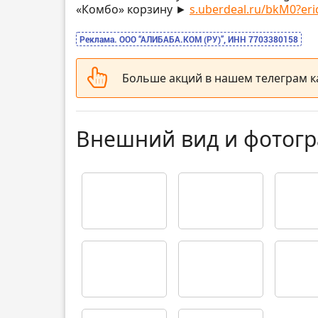
«Комбо» корзину ►
s.uberdeal.ru/bkM0?eri
Реклама. ООО “АЛИБАБА.КОМ (РУ)”, ИНН 7703380158
Больше акций в нашем телеграм 
Внешний вид и фотог