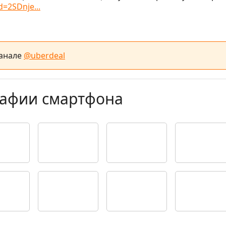
d=2SDnje...
канале
@uberdeal
рафии смартфона