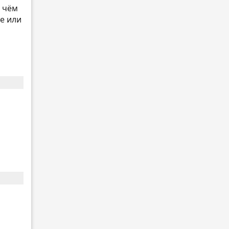
о чём
е или