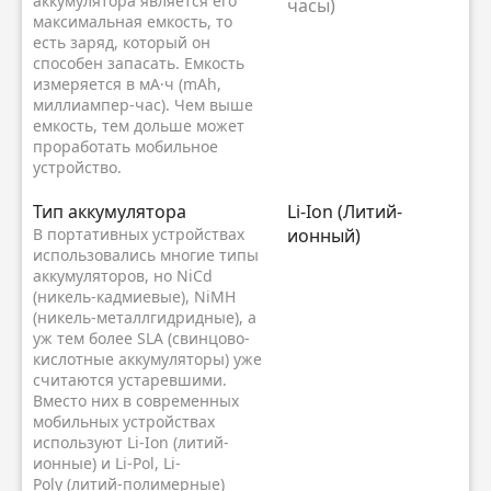
аккумулятора является его
часы)
максимальная емкость, то
есть заряд, который он
способен запасать. Емкость
измеряется в мА·ч (mAh,
миллиампер-час). Чем выше
емкость, тем дольше может
проработать мобильное
устройство.
Тип аккумулятора
Li-Ion (Литий-
В портативных устройствах
ионный)
использовались многие типы
аккумуляторов, но NiCd
(никель-кадмиевые), NiMH
(никель-металлгидридные), а
уж тем более SLA (свинцово-
кислотные аккумуляторы) уже
считаются устаревшими.
Вместо них в современных
мобильных устройствах
используют Li-Ion (литий-
ионные) и Li-Pol, Li-
Poly (литий-полимерные)