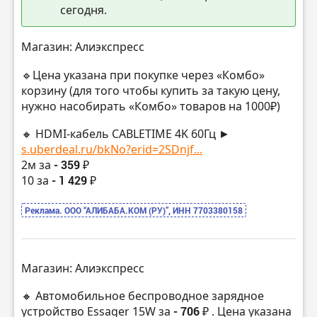
сегодня.
Магазин: Алиэкспресс
🔹Цена указана при покупке через «Комбо»
корзину (для того чтобы купить за такую цену,
нужно насобирать «Комбо» товаров на 1000₽)
🔸 HDMI-кабель CABLETIME 4K 60Гц ►
s.uberdeal.ru/bkNo?erid=2SDnjf...
2м за
- 359 ₽
10 за
- 1 429 ₽
Реклама. ООО “АЛИБАБА.КОМ (РУ)”, ИНН 7703380158
Магазин: Алиэкспресс
🔸 Автомобильное беспроводное зарядное
устройство Essager 15W за
- 706 ₽
. Цена указана