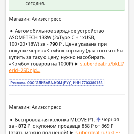
сегодня.
Магазин: Алиэкспресс
🔸 Автомобильное зарядное устройство
ASOMETECH 138W (2xType-C + 1xUSB,
100+20+18W) за
- 790 ₽
. Цена указана при
покупке через «Комбо» корзину (для того чтобы
купить за такую цену, нужно насобирать
«Комбо» товаров на 1000₽) ►
s.uberdeal.ru/bkLI?
erid=2SDnjd...
Реклама. ООО “АЛИБАБА.КОМ (РУ)”, ИНН 7703380158
Магазин: Алиэкспресс
🔸 Беспроводная колонка MLOVE P1,
черная
за
- 872 ₽
с купоном продавца 868 ₽ от 869 ₽
(взять можно под ценой) ►
s.uberdeal.ru/bkLE?