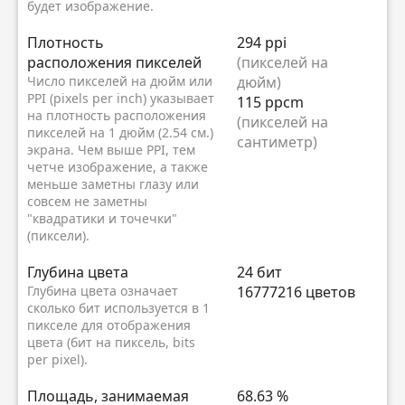
будет изображение.
Плотность
294 ppi
расположения пикселей
(пикселей на
Число пикселей на дюйм или
дюйм)
PPI (pixels per inch) указывает
115 ppcm
на плотность расположения
(пикселей на
пикселей на 1 дюйм (2.54 см.)
сантиметр)
экрана. Чем выше PPI, тем
четче изображение, а также
меньше заметны глазу или
совсем не заметны
"квадратики и точечки"
(пиксели).
Глубина цвета
24 бит
Глубина цвета означает
16777216 цветов
сколько бит используется в 1
пикселе для отображения
цвета (бит на пиксель, bits
per pixel).
Площадь, занимаемая
68.63 %