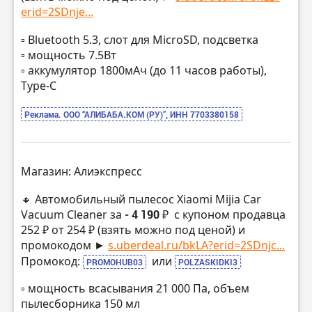
erid=2SDnje...
▫️ Bluetooth 5.3, слот для MicroSD, подсветка
▫️ мощность 7.5Вт
▫️ аккумулятор 1800мАч (до 11 часов работы),
Type-C
Реклама. ООО “АЛИБАБА.КОМ (РУ)”, ИНН 7703380158
Магазин: Алиэкспресс
🔸 Автомобильный пылесос Xiaomi Mijia Car
Vacuum Cleaner за
- 4 190 ₽
с купоном продавца
252 ₽ от 254 ₽ (взять можно под ценой) и
промокодом ►
s.uberdeal.ru/bkLA?erid=2SDnjc...
Промокод:
или
PROMOHUB03
POLZASKIDKI3
▫️ мощность всасывания 21 000 Па, объем
пылесборника 150 мл