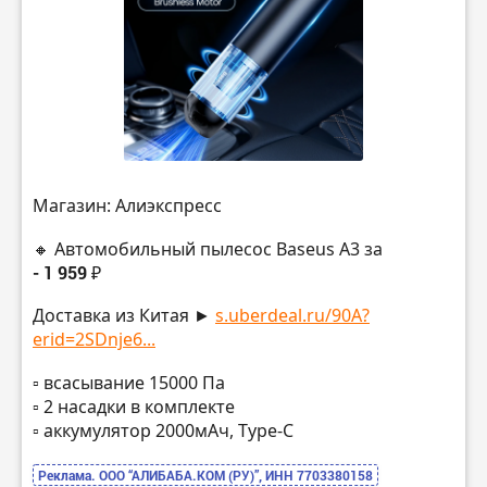
Магазин: Алиэкспресс
🔸 Автомобильный пылесос Baseus A3 за
- 1 959 ₽
Доставка из Китая ►
s.uberdeal.ru/90A?
erid=2SDnje6...
▫️ всасывание 15000 Па
▫️ 2 насадки в комплекте
▫️ аккумулятор 2000мАч, Type-C
Реклама. ООО “АЛИБАБА.КОМ (РУ)”, ИНН 7703380158