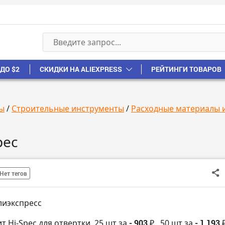
ДО $2
СКИДКИ НА ALIEXPRESS
РЕЙТИНГИ ТОВАРОВ
ы
/
Строительные инструменты
/
Расходные материалы 
pec
Нет тегов
лиэкспресс
т Hi-Spec для отвертки, 25 шт за
- 903 ₽
, 50 шт за
- 1 193 