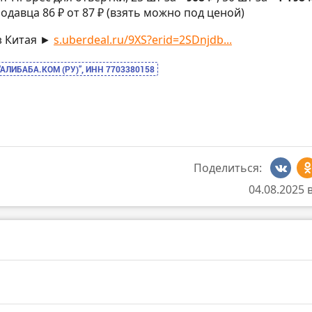
одавца 86 ₽ от 87 ₽ (взять можно под ценой)
з Китая ►
s.uberdeal.ru/9XS?erid=2SDnjdb...
“АЛИБАБА.КОМ (РУ)”, ИНН 7703380158
Поделиться:
04.08.2025 