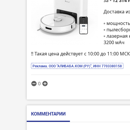
за
- 12 314 
Доставка и
▫️ мощност
▫️ пылесбор
▫️ лазерна
3200 мАч
‼️ Такая цена действует с 10:00 до 11:00 
Реклама. ООО “АЛИБАБА.КОМ (РУ)”, ИНН 7703380158
0
КОММЕНТАРИИ