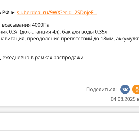
₽
з РФ ►
s.uberdeal.ru/9WX?erid=2SDnjeF...
ь всасывания 4000Па
ник 0.3л (док-станция 4л), бак для воды 0.35л
я навигация, преодоление препятствий до 18мм, аккумуля
МСК, ежедневно в рамках распродажи
Поделиться:
04.08.2025 