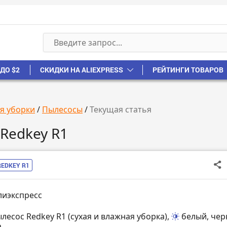
ДО $2
СКИДКИ НА ALIEXPRESS
РЕЙТИНГИ ТОВАРОВ
ля уборки
/
Пылесосы
/
Текущая статья
 Redkey R1
REDKEY R1
лиэкспресс
лесос Redkey R1 (сухая и влажная уборка),
белый, че