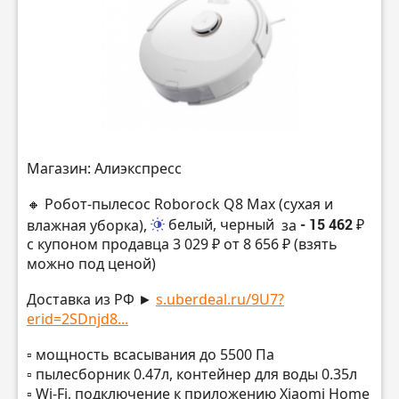
Магазин: Алиэкспресс
🔸 Робот-пылесос Roborock Q8 Max (сухая и
влажная уборка),
белый, черный
за
- 15 462 ₽
с купоном продавца 3 029 ₽ от 8 656 ₽ (взять
можно под ценой)
Доставка из РФ ►
s.uberdeal.ru/9U7?
erid=2SDnjd8...
▫️ мощность всасывания до 5500 Па
▫️ пылесборник 0.47л, контейнер для воды 0.35л
▫️ Wi-Fi, подключение к приложению Xiaomi Home