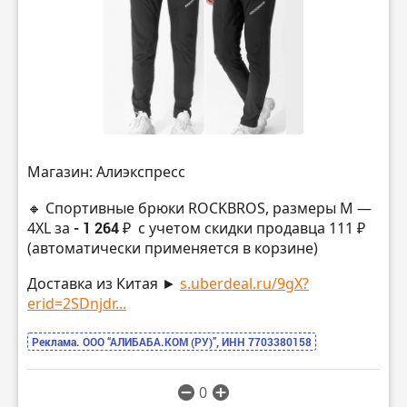
Магазин: Алиэкспресс
🔸 Спортивные брюки ROCKBROS, размеры M —
4XL за
- 1 264 ₽
с учетом скидки продавца 111 ₽
(автоматически применяется в корзине)
Доставка из Китая ►
s.uberdeal.ru/9gX?
erid=2SDnjdr...
Реклама. ООО “АЛИБАБА.КОМ (РУ)”, ИНН 7703380158
0