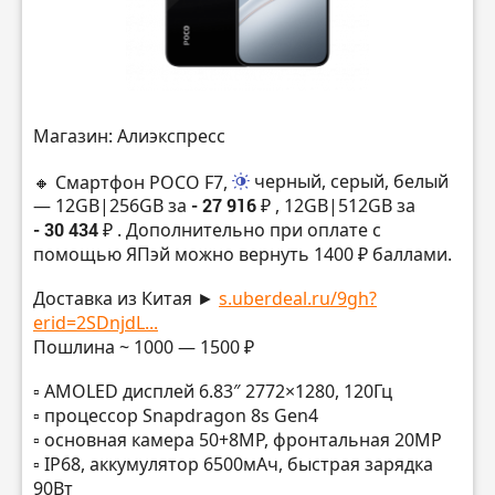
Магазин: Алиэкспресс
🔸 Смартфон POCO F7,
черный, серый, белый
— 12GB|256GB за
- 27 916 ₽
, 12GB|512GB за
- 30 434 ₽
. Дополнительно при оплате с
помощью ЯПэй можно вернуть 1400 ₽ баллами.
Доставка из Китая ►
s.uberdeal.ru/9gh?
erid=2SDnjdL...
Пошлина ~ 1000 — 1500 ₽
▫️ AMOLED дисплей 6.83″ 2772×1280, 120Гц
▫️ процессор Snapdragon 8s Gen4
▫️ основная камера 50+8MP, фронтальная 20MP
▫️ IP68, аккумулятор 6500мАч, быстрая зарядка
90Вт