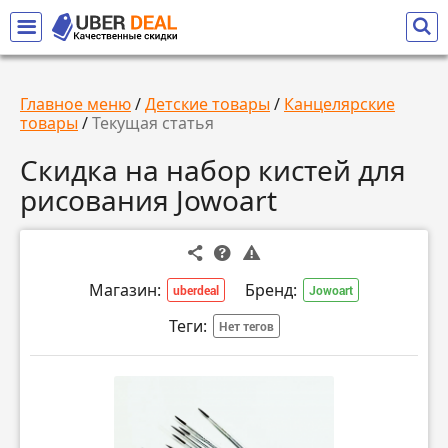
Главное меню
/
Детские товары
/
Канцелярские
товары
/
Текущая статья
Скидка на набор кистей для
рисования Jowoart
Магазин:
Бренд:
uberdeal
Jowoart
Теги:
Нет тегов