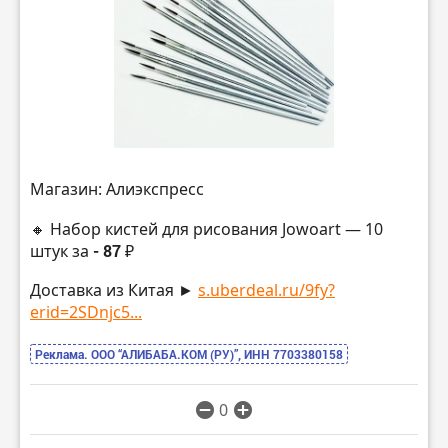
Магазин: Алиэкспресс
🔸 Набор кистей для рисования Jowoart — 10
штук за
- 87 ₽
Доставка из Китая ►
s.uberdeal.ru/9fy?
erid=2SDnjc5...
Реклама. ООО “АЛИБАБА.КОМ (РУ)”, ИНН 7703380158
0