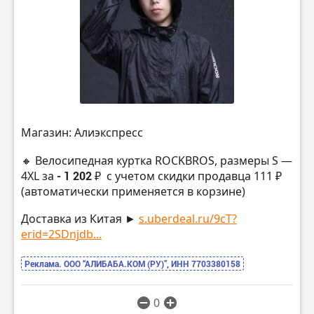
Магазин: Алиэкспресс
🔸 Велосипедная куртка ROCKBROS, размеры S —
4XL за
- 1 202 ₽
с учетом скидки продавца 111 ₽
(автоматически применяется в корзине)
Доставка из Китая ►
s.uberdeal.ru/9cT?
erid=2SDnjdb...
Реклама. ООО “АЛИБАБА.КОМ (РУ)”, ИНН 7703380158
0