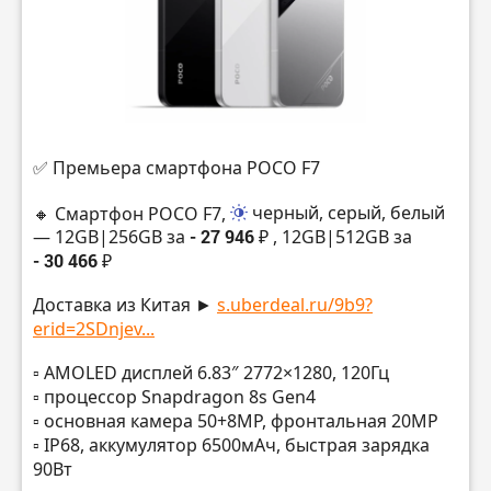
✅ Премьера смартфона POCO F7
🔸 Смартфон POCO F7,
черный, серый, белый
— 12GB|256GB за
- 27 946 ₽
, 12GB|512GB за
- 30 466 ₽
Доставка из Китая ►
s.uberdeal.ru/9b9?
erid=2SDnjev...
▫️ AMOLED дисплей 6.83″ 2772×1280, 120Гц
▫️ процессор Snapdragon 8s Gen4
▫️ основная камера 50+8MP, фронтальная 20MP
▫️ IP68, аккумулятор 6500мАч, быстрая зарядка
90Вт