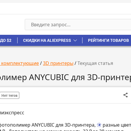
ДО $2
СКИДКИ НА ALIEXPRESS
РЕЙТИНГИ ТОВАРОВ
, комплектующие
/
3D принтеры
/
Текущая статья
олимер ANYCUBIC для 3D-принте
Нет тегов
лиэкспресс
фотополимер ANYCUBIC для 3D-принтера,
разные цве