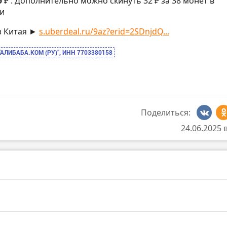
9 ₽
. Дополнительно можно скинуть 32 ₽ за 38 монет в
и
з Китая ►
s.uberdeal.ru/9az?erid=2SDnjdQ...
“АЛИБАБА.КОМ (РУ)”, ИНН 7703380158
Поделиться:
24.06.2025 