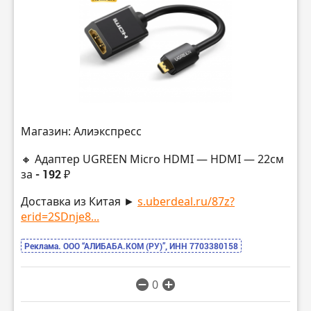
Магазин: Алиэкспресс
🔸 Адаптер UGREEN Micro HDMI — HDMI — 22см
за
- 192 ₽
Доставка из Китая ►
s.uberdeal.ru/87z?
erid=2SDnje8...
Реклама. ООО “АЛИБАБА.КОМ (РУ)”, ИНН 7703380158
0