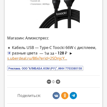
Магазин: Алиэкспресс
🔸 Кабель USB — Type-C Toocki 66W с дисплеем,
разные цвета
— 1м за
- 128 ₽
►
s.uberdeal.ru/86v?erid=2SDnjcY...
Реклама. ООО “АЛИБАБА.КОМ (РУ)”, ИНН 7703380158
0
Поделиться: