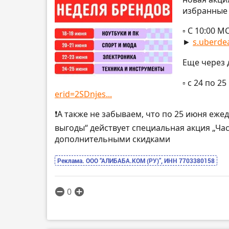
избранные
▫️ С 10:00
►
s.uberdea
Еще через 
▫️ с 24 по
erid=2SDnjes...
❗А также не забываем, что по 25 июня ежед
выгоды“ действует специальная акция „Ча
дополнительными скидками
Реклама. ООО “АЛИБАБА.КОМ (РУ)”, ИНН 7703380158
0