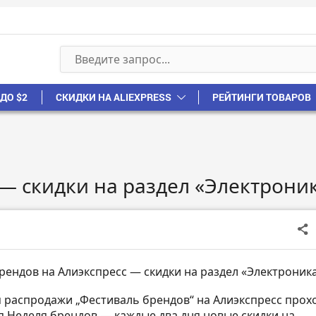
ДО $2
СКИДКИ НА ALIEXPRESS
РЕЙТИНГИ ТОВАРОВ
я
— скидки на раздел «Электрони
рендов на Алиэкспресс — скидки на раздел «Электроник
я распродажи „Фестиваль брендов“ на Алиэкспресс прох
я Неделя брендов — каждые два дня новые скидки на