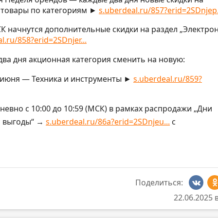
 товары по категориям ►
s.uberdeal.ru/857?erid=2SDnjep.
 МСК начнутся дополнительные скидки на раздел „Электро
l.ru/858?erid=2SDnjer...
два дня акционная категория сменить на новую:
 25 июня — Техника и инструменты ►
s.uberdeal.ru/859?
невно с 10:00 до 10:59 (МСК) в рамках распродажи „Дни
с выгоды“ →
s.uberdeal.ru/86a?erid=2SDnjeu...
с
Поделиться:
22.06.2025 