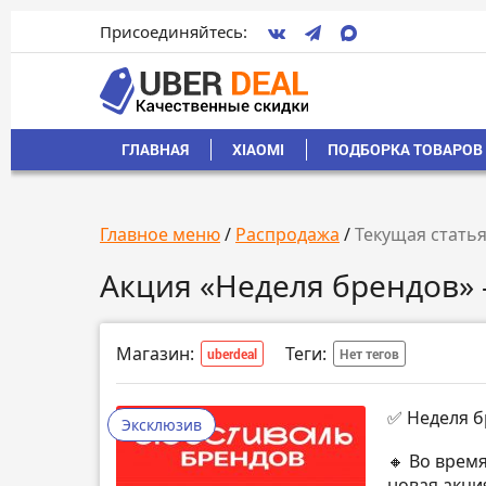
Присоединяйтесь:
ГЛАВНАЯ
XIAOMI
ПОДБОРКА ТОВАРОВ 
Главное меню
/
Распродажа
/
Текущая стать
Акция «Неделя брендов» 
Магазин:
Теги:
uberdeal
Нет тегов
✅ Неделя б
Эксклюзив
🔸 Во врем
новая акци