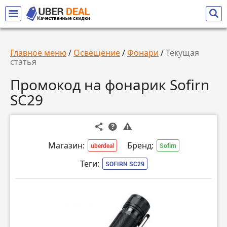
Главное меню
/
Освещение
/
Фонари
/
Текущая
статья
Промокод на фонарик Sofirn
SC29
Магазин:
Бренд:
uberdeal
Sofirn
Теги:
SOFIRN SC29