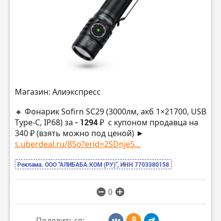
Магазин: Алиэкспресс
🔸 Фонарик Sofirn SC29 (3000лм, акб 1×21700, USB
Type-C, IP68) за
- 1294 ₽
с купоном продавца на
340 ₽ (взять можно под ценой) ►
s.uberdeal.ru/85o?erid=2SDnje5...
Реклама. ООО “АЛИБАБА.КОМ (РУ)”, ИНН 7703380158
0
Поделиться: