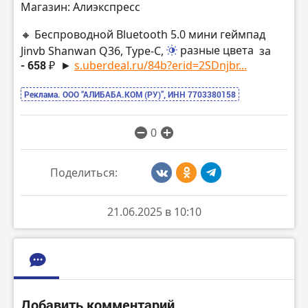
Магазин: Алиэкспресс
🔸 Беспроводной Bluetooth 5.0 мини геймпад
Jinvb Shanwan Q36, Type-C,
разные цвета
за
- 658 ₽
►
s.uberdeal.ru/84b?erid=2SDnjbr...
Реклама. ООО “АЛИБАБА.КОМ (РУ)”, ИНН 7703380158
0
Поделиться:
21.06.2025 в 10:10
Добавить комментарий