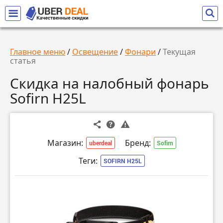
Главное меню
/
Освещение
/
Фонари
/
Текущая
статья
Скидка на налобный фонарь
Sofirn H25L
Магазин:
Бренд:
uberdeal
Sofirn
Теги:
SOFIRN H25L