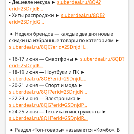
▪️ Дешевле некуда ►
s.uberdeal.ru/8QA?
erid=2SDnjdE...
▪️ Хиты распродажи ►
s.uberdeal.ru/8QB?
erid=2SDnjdG...
🔸 Неделя брендов — каждые два дня новые
скидки на избранные товары по категориям ►
s.uberdeal.ru/8QC?erid=2SDnjdH...
▫️ 16-17 июня — Смартфоны ►
s.uberdeal.ru/8QD?
erid=2SDnjdK...
▫️ 18-19 июня — Ноутбуки и ПК ►
s.uberdeal.ru/8QE?erid=2SDnjdL...
▫️ 20-21 июня — Спорт и мода ►
s.uberdeal.ru/8QF?erid=2SDnjdN...
▫️ 22-23 июня — Электроника ►
s.uberdeal.ru/8QG?erid=2SDnjdP...
▫️ 24-25 июня — Техника и инструменты ►
s.uberdeal.ru/8QH?erid=2SDnjdR...
🔸 Раздел «Топ-товары» называется «Комбо». В