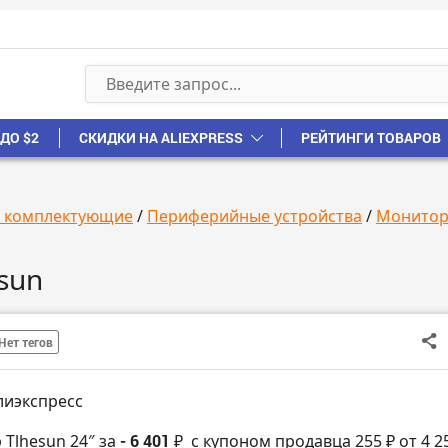
ДО $2
СКИДКИ НА ALIEXPRESS
РЕЙТИНГИ ТОВАРОВ
, комплектующие
/
Периферийные устройства
/
Монито
sun
Нет тегов
лиэкспресс
 Tlhesun 24″ за
- 6 401 ₽
с купоном продавца 255 ₽ от 4 2