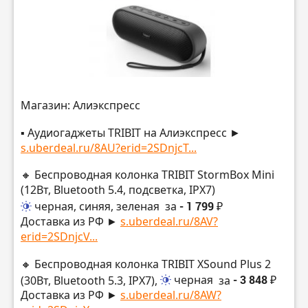
Магазин: Алиэкспресс
▪️ Аудиогаджеты TRIBIT на Алиэкспресс ►
s.uberdeal.ru/8AU?erid=2SDnjcT...
🔸 Беспроводная колонка TRIBIT StormBox Mini
(12Вт, Bluetooth 5.4, подсветка, IPX7)
черная, синяя, зеленая
за
- 1 799 ₽
Доставка из РФ ►
s.uberdeal.ru/8AV?
erid=2SDnjcV...
🔸 Беспроводная колонка TRIBIT XSound Plus 2
(30Вт, Bluetooth 5.3, IPX7),
черная
за
- 3 848 ₽
Доставка из РФ ►
s.uberdeal.ru/8AW?