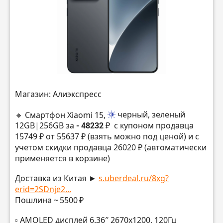
Магазин: Алиэкспресс
🔸 Смартфон Xiaomi 15,
черный, зеленый
12GB|256GB за
- 48232 ₽
с купоном продавца
15749 ₽ от 55637 ₽ (взять можно под ценой) и с
учетом скидки продавца 26020 ₽ (автоматически
применяется в корзине)
Доставка из Китая ►
s.uberdeal.ru/8xg?
erid=2SDnje2...
Пошлина ~ 5500 ₽
▫️ AMOLED дисплей 6.36″ 2670х1200, 120Гц