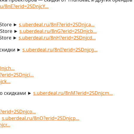
ru/8nE?erid=2SDnjcY...
 Store ►
s.uberdeal.ru/8nF?erid=2SDnjca...
r Store ►
s.uberdeal.ru/8nG?erid=2SDnjcb...
 Store ►
s.uberdeal.ru/8nH?erid=2SDnjcd...
 скидки ►
s.uberdeal.ru/8nI?erid=2SDnjcg...
njch...
erid=2SDnjci...
ck...
 со скидками ►
s.uberdeal.ru/8nM?erid=2SDnjcm...
?erid=2SDnjco...
►
s.uberdeal.ru/8nO?erid=2SDnjcp...
cr...