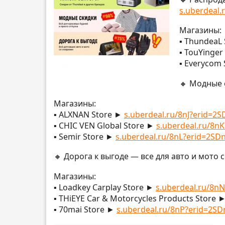
s.uberdeal.
Магазины:
▪️ ThundeaL
▪️ TouYinge
▪️ Everycom
🔸 Модные
Магазины:
▪️ ALXNAN Store ►
s.uberdeal.ru/8nJ?erid=2SD
▪️ CHIC VEN Global Store ►
s.uberdeal.ru/8nK?
▪️ Semir Store ►
s.uberdeal.ru/8nL?erid=2SDnj
🔸 Дорога к выгоде — все для авто и мото
Магазины:
▪️ Loadkey Carplay Store ►
s.uberdeal.ru/8nN
▪️ THiEYE Car & Motorcycles Products Store 
▪️ 70mai Store ►
s.uberdeal.ru/8nP?erid=2SDnj