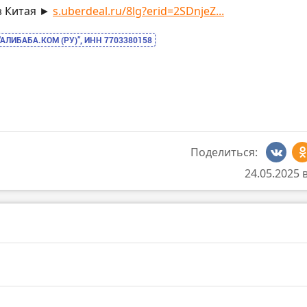
з Китая ►
s.uberdeal.ru/8lg?erid=2SDnjeZ...
“АЛИБАБА.КОМ (РУ)”, ИНН 7703380158
Поделиться:
24.05.2025 