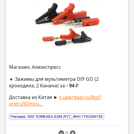
Магазин: Алиэкспресс
🔸 Зажимы для мультиметра DIY GO (2
крокодила, 2 банана) за
- 94 ₽
Доставка из Китая ►
s.uberdeal.ru/8gz?
erid=2SDnjcu...
Реклама. ООО “АЛИБАБА.КОМ (РУ)”, ИНН 7703380158
0