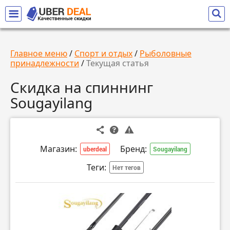
Главное меню
/
Спорт и отдых
/
Рыболовные
принадлежности
/
Текущая статья
Скидка на спиннинг
Sougayilang
Магазин:
Бренд:
uberdeal
Sougayilang
Теги:
Нет тегов