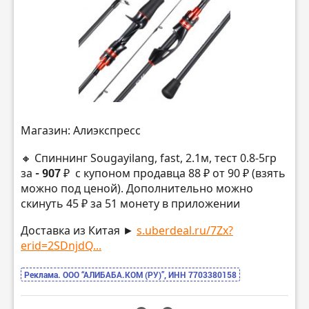
Магазин: Алиэкспресс
🔸 Спиннинг Sougayilang, fast, 2.1м, тест 0.8-5гр
за
- 907 ₽
с купоном продавца 88 ₽ от 90 ₽ (взять
можно под ценой). Дополнительно можно
скинуть 45 ₽ за 51 монету в приложении
Доставка из Китая ►
s.uberdeal.ru/7Zx?
erid=2SDnjdQ...
Реклама. ООО “АЛИБАБА.КОМ (РУ)”, ИНН 7703380158