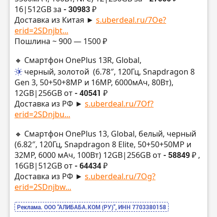
16|512GB за
- 30983 ₽
Доставка из Китая ►
s.uberdeal.ru/7Oe?
erid=2SDnjbt...
Пошлина ~ 900 — 1500 ₽
🔸 Смартфон OnePlus 13R, Global,
черный, золотой
(6.78″, 120Гц, Snapdragon 8
Gen 3, 50+50+8MP и 16MP, 6000мАч, 80Вт),
12GB|256GB от
- 40541 ₽
Доставка из РФ ►
s.uberdeal.ru/7Of?
erid=2SDnjbu...
🔸 Смартфон OnePlus 13, Global, белый, черный
(6.82″, 120Гц, Snapdragon 8 Elite, 50+50+50MP и
32MP, 6000 мАч, 100Вт) 12GB|256GB от
- 58849 ₽
,
16GB|512GB от
- 64434 ₽
Доставка из РФ ►
s.uberdeal.ru/7Og?
erid=2SDnjbw...
Реклама. ООО “АЛИБАБА.КОМ (РУ)”, ИНН 7703380158