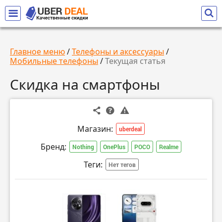
Главное меню
/
Телефоны и аксессуары
/
Мобильные телефоны
/
Текущая статья
Скидка на смартфоны
Магазин:
uberdeal
Бренд:
Nothing
OnePlus
POCO
Realme
Теги:
Нет тегов