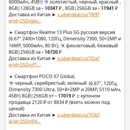
6000мАч, 45Вт)
золотистый, черный, красный
,
8GB|128GB за
- 10347 ₽
, 8GB|256GB за
- 11941 ₽
Доставка из Китая ►
s.uberdeal.ru/7N9?
erid=2SDnjey...
🔸 Смартфон Realme 13 Plus 5G русская версия
(6.67″ 2400×1080, 120Гц, Dimensity 7300, 50+2MP и
16MP, 5000мАч, 80 Вт),
фиолетовый, бежевый
8GB|256GB за
- 16720 ₽
Доставка из Китая ►
s.uberdeal.ru/7Oa?
erid=2SDnjf1...
🔸 Смартфон POCO X7 Global,
черный, серебристый, зеленый
(6.67″, 120Гц,
Dimensity 7300 Ultra, 50+8+2MP и 20MP, 5110 мАч,
45Вт) 8GB|256GB от
- 17019 ₽
с купоном
продавца 2120 ₽ от 8834 ₽ (взять можно под
ценой)
Доставка из Китая ►
s.uberdeal.ru/7Ob?
erid=2SDnjf4...